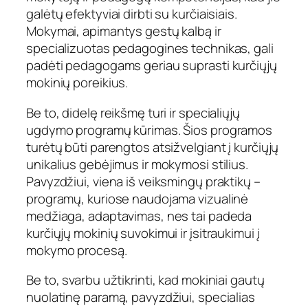
galėtų efektyviai dirbti su kurčiaisiais.
Mokymai, apimantys gestų kalbą ir
specializuotas pedagogines technikas, gali
padėti pedagogams geriau suprasti kurčiųjų
mokinių poreikius.
Be to, didelę reikšmę turi ir specialiųjų
ugdymo programų kūrimas. Šios programos
turėtų būti parengtos atsižvelgiant į kurčiųjų
unikalius gebėjimus ir mokymosi stilius.
Pavyzdžiui, viena iš veiksmingų praktikų –
programų, kuriose naudojama vizualinė
medžiaga, adaptavimas, nes tai padeda
kurčiųjų mokinių suvokimui ir įsitraukimui į
mokymo procesą.
Be to, svarbu užtikrinti, kad mokiniai gautų
nuolatinę paramą, pavyzdžiui, specialias