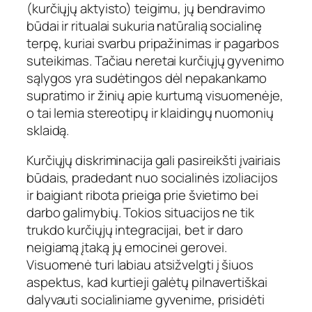
(kurčiųjų aktyisto) teigimu, jų bendravimo
būdai ir ritualai sukuria natūralią socialinę
terpę, kuriai svarbu pripažinimas ir pagarbos
suteikimas. Tačiau neretai kurčiųjų gyvenimo
sąlygos yra sudėtingos dėl nepakankamo
supratimo ir žinių apie kurtumą visuomenėje,
o tai lemia stereotipų ir klaidingų nuomonių
sklaidą.
Kurčiųjų diskriminacija gali pasireikšti įvairiais
būdais, pradedant nuo socialinės izoliacijos
ir baigiant ribota prieiga prie švietimo bei
darbo galimybių. Tokios situacijos ne tik
trukdo kurčiųjų integracijai, bet ir daro
neigiamą įtaką jų emocinei gerovei.
Visuomenė turi labiau atsižvelgti į šiuos
aspektus, kad kurtieji galėtų pilnavertiškai
dalyvauti socialiniame gyvenime, prisidėti