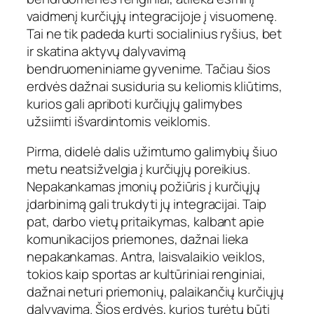
vaidmenį kurčiųjų integracijoje į visuomenę.
Tai ne tik padeda kurti socialinius ryšius, bet
ir skatina aktyvų dalyvavimą
bendruomeniniame gyvenime. Tačiau šios
erdvės dažnai susiduria su keliomis kliūtims,
kurios gali apriboti kurčiųjų galimybes
užsiimti išvardintomis veiklomis.
Pirma, didelė dalis užimtumo galimybių šiuo
metu neatsižvelgia į kurčiųjų poreikius.
Nepakankamas įmonių požiūris į kurčiųjų
įdarbinimą gali trukdyti jų integracijai. Taip
pat, darbo vietų pritaikymas, kalbant apie
komunikacijos priemones, dažnai lieka
nepakankamas. Antra, laisvalaikio veiklos,
tokios kaip sportas ar kultūriniai renginiai,
dažnai neturi priemonių, palaikančių kurčiųjų
dalyvavimą. Šios erdvės, kurios turėtų būti