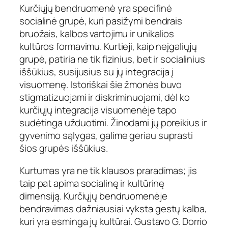
Kurčiųjų bendruomenė yra specifinė
socialinė grupė, kuri pasižymi bendrais
bruožais, kalbos vartojimu ir unikalios
kultūros formavimu. Kurtieji, kaip neįgaliųjų
grupė, patiria ne tik fizinius, bet ir socialinius
iššūkius, susijusius su jų integracija į
visuomenę. Istoriškai šie žmonės buvo
stigmatizuojami ir diskriminuojami, dėl ko
kurčiųjų integracija visuomenėje tapo
sudėtinga užduotimi. Žinodami jų poreikius ir
gyvenimo sąlygas, galime geriau suprasti
šios grupės iššūkius.
Kurtumas yra ne tik klausos praradimas; jis
taip pat apima socialinę ir kultūrinę
dimensiją. Kurčiųjų bendruomenėje
bendravimas dažniausiai vyksta gestų kalba,
kuri yra esminga jų kultūrai. Gustavo G. Dorrio