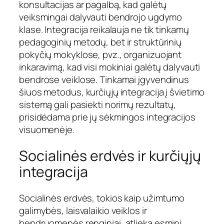
konsultacijas ar pagalbą, kad galėtų
veiksmingai dalyvauti bendrojo ugdymo
klase. Integracija reikalauja ne tik tinkamų
pedagoginių metodų, bet ir struktūrinių
pokyčių mokyklose, pvz., organizuojant
inkaravimą, kad visi mokiniai galėtų dalyvauti
bendrose veiklose. Tinkamai įgyvendinus
šiuos metodus, kurčiųjų integracija į švietimo
sistemą gali pasiekti norimų rezultatų,
prisidėdama prie jų sėkmingos integracijos
visuomenėje.
Socialinės erdvės ir kurčiųjų
integracija
Socialinės erdvės, tokios kaip užimtumo
galimybės, laisvalaikio veiklos ir
bendruomenės renginiai, atlieka esminį