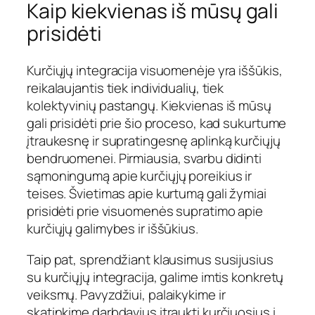
Kaip kiekvienas iš mūsų gali
prisidėti
Kurčiųjų integracija visuomenėje yra iššūkis,
reikalaujantis tiek individualių, tiek
kolektyvinių pastangų. Kiekvienas iš mūsų
gali prisidėti prie šio proceso, kad sukurtume
įtraukesnę ir supratingesnę aplinką kurčiųjų
bendruomenei. Pirmiausia, svarbu didinti
sąmoningumą apie kurčiųjų poreikius ir
teises. Švietimas apie kurtumą gali žymiai
prisidėti prie visuomenės supratimo apie
kurčiųjų galimybes ir iššūkius.
Taip pat, sprendžiant klausimus susijusius
su kurčiųjų integracija, galime imtis konkretų
veiksmų. Pavyzdžiui, palaikykime ir
skatinkime darbdavius įtraukti kurčiuosius į