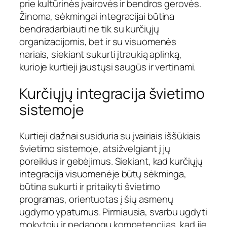
prie kultūrinės įvairovės ir bendros gerovės.
Žinoma, sėkmingai integracijai būtina
bendradarbiauti ne tik su kurčiųjų
organizacijomis, bet ir su visuomenės
nariais, siekiant sukurti įtraukią aplinką,
kurioje kurtieji jaustųsi saugūs ir vertinami.
Kurčiųjų integracija švietimo
sistemoje
Kurtieji dažnai susiduria su įvairiais iššūkiais
švietimo sistemoje, atsižvelgiant į jų
poreikius ir gebėjimus. Siekiant, kad kurčiųjų
integracija visuomenėje būtų sėkminga,
būtina sukurti ir pritaikyti švietimo
programas, orientuotas į šių asmenų
ugdymo ypatumus. Pirmiausia, svarbu ugdyti
mokytojų ir pedagogų kompetencijas, kad jie