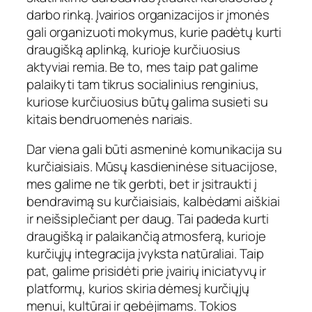
darbo rinką. Įvairios organizacijos ir įmonės
gali organizuoti mokymus, kurie padėtų kurti
draugišką aplinką, kurioje kurčiuosius
aktyviai remia. Be to, mes taip pat galime
palaikyti tam tikrus socialinius renginius,
kuriose kurčiuosius būtų galima susieti su
kitais bendruomenės nariais.
Dar viena gali būti asmeninė komunikacija su
kurčiaisiais. Mūsų kasdieninėse situacijose,
mes galime ne tik gerbti, bet ir įsitraukti į
bendravimą su kurčiaisiais, kalbėdami aiškiai
ir neišsiplečiant per daug. Tai padeda kurti
draugišką ir palaikančią atmosferą, kurioje
kurčiųjų integracija įvyksta natūraliai. Taip
pat, galime prisidėti prie įvairių iniciatyvų ir
platformų, kurios skiria dėmesį kurčiųjų
menui, kultūrai ir gebėjimams. Tokios