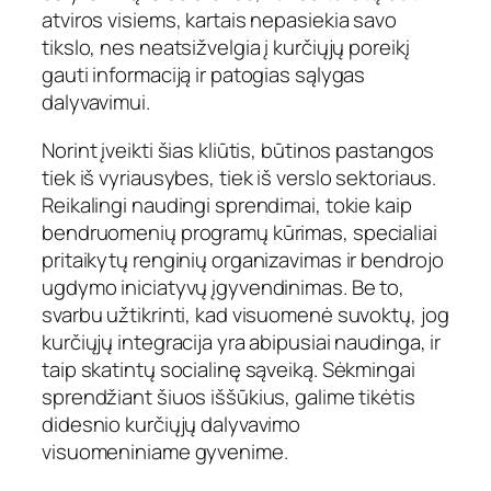
atviros visiems, kartais nepasiekia savo
tikslo, nes neatsižvelgia į kurčiųjų poreikį
gauti informaciją ir patogias sąlygas
dalyvavimui.
Norint įveikti šias kliūtis, būtinos pastangos
tiek iš vyriausybes, tiek iš verslo sektoriaus.
Reikalingi naudingi sprendimai, tokie kaip
bendruomenių programų kūrimas, specialiai
pritaikytų renginių organizavimas ir bendrojo
ugdymo iniciatyvų įgyvendinimas. Be to,
svarbu užtikrinti, kad visuomenė suvoktų, jog
kurčiųjų integracija yra abipusiai naudinga, ir
taip skatintų socialinę sąveiką. Sėkmingai
sprendžiant šiuos iššūkius, galime tikėtis
didesnio kurčiųjų dalyvavimo
visuomeniniame gyvenime.